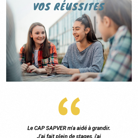
VOS RÉUSSITES
e des
Le CAP SAPVER m'a aidé à grandir.
Ma 
ojet
J'ai fait plein de stages, j'ai
sy