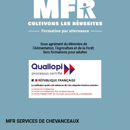
Sous agrément du Ministère de
l’Alimentation, l’Agriculture et de la Forêt,
hors formations pour adultes
MFR SERVICES DE CHEVANCEAUX