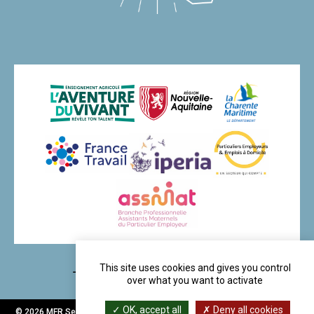
This site uses cookies and gives you control
Découvrir nos partenaires
over what you want to activate
OK, accept all
Deny all cookies
© 2026 MFR Services de Chevanceaux - Réalisé par
Maurine CG
et
Navie